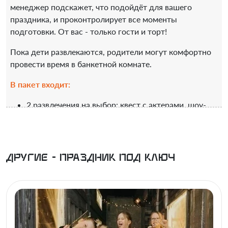
менеджер подскажет, что подойдёт для вашего
праздника, и проконтролирует все моменты
подготовки. От вас - только гости и торт!
Пока дети развлекаются, родители могут комфортно
провести время в банкетной комнате.
В пакет входит:
2 развлечения на выбор: квест с актерами, шоу-
программа, ролевой квест, настольная ролевая
игра.
2,5 часа аренды банкетной комнаты.
Чай для родителей и фильтрованная питьевая
Другие - Праздник под ключ
вода для детей.
Сервировка стола праздничной посудой -
никакого пластика и бумажных тарелок!
Поздравление именинника и вынос тортика.
Актёры в квесте / ведущий развлекательной
активности.