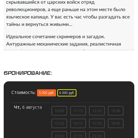
скрывавшийся от царских войск отряд
революционеров, а еще раньше на этом месте было
языческое капище. У вас есть час чтобы разгадать все
тайны и вернуться живыми...
Идеальное сочетание скримеров и загадок.
Антуражные механические задания, реалистичная
атмосфера старинных подземелий и несколько
уровней страха.
Активность:
Умеренные
Бронирование:
Уровень страха:
Страшно
Подходит для:
Стоимость:
5 000 руб.
6 000 руб.
День Рождения
Чт,
6 августа
10:00
11:15
12:30
13:45
Выпускной
Каникулы
15:00
16:15
17:30
18:45
Без повода / Развлечься
20:00
21:15
22:30