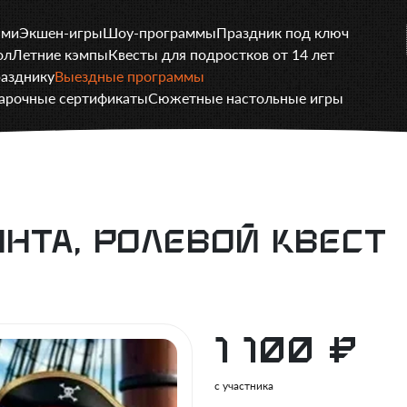
ами
Экшен-игры
Шоу-программы
Праздник под ключ
ол
Летние кэмпы
Квесты для подростков от 14 лет
разднику
Выездные программы
арочные сертификаты
Сюжетные настольные игры
нта, ролевой квест
1 100
₽
с участника