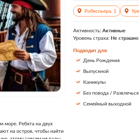
Робеспьера, 1
Урв
Активность:
Активные
Уровень страха:
Не страшно
Подходит для:
День Рождения
Выпускной
Каникулы
Без повода / Развлечься
Семейный выходной
м море. Ребята на двух
ют на остров, чтобы найти
чно, этому совсем не рады