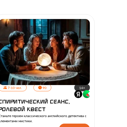
7-10 чел.
90
14+
Спиритический сеанс,
ролевой квест
Станьте героем классического английского детектива с
элементами мистики.