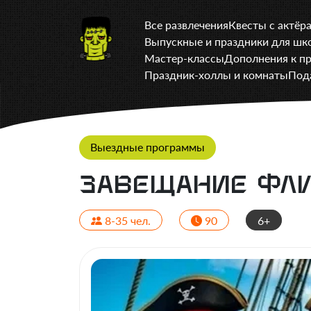
Все развлечения
Квесты с актёр
Выпускные и праздники для шк
Мастер-классы
Дополнения к п
Праздник-холлы и комнаты
Под
Выездные программы
Завещание Фли
8-35 чел.
90
6+