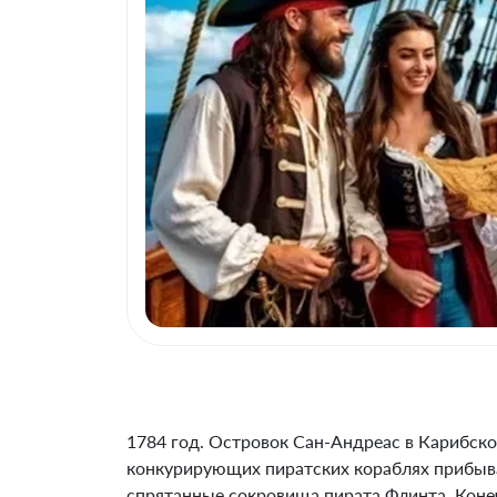
1784 год. Островок Сан-Андреас в Карибско
конкурирующих пиратских кораблях прибыва
спрятанные сокровища пирата Флинта. Коне