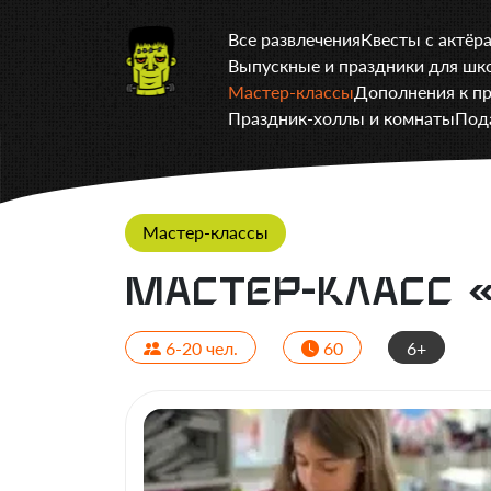
Все развлечения
Квесты с актёр
Выпускные и праздники для шк
Мастер-классы
Дополнения к п
Праздник-холлы и комнаты
Под
Мастер-классы
Мастер-класс 
6-20 чел.
60
6+