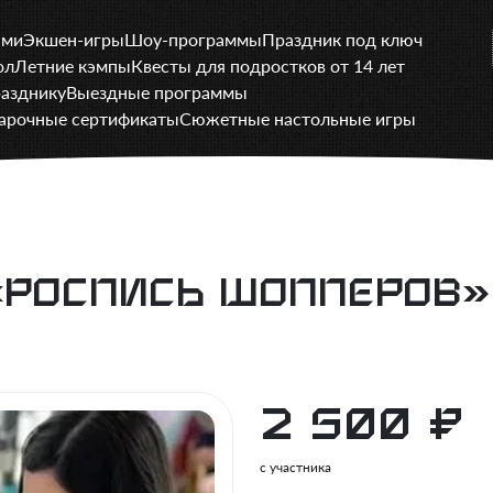
ами
Экшен-игры
Шоу-программы
Праздник под ключ
ол
Летние кэмпы
Квесты для подростков от 14 лет
разднику
Выездные программы
арочные сертификаты
Сюжетные настольные игры
«Роспись шопперов»
2 500
₽
с участника